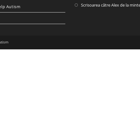
Scrisoarea către Alex de la mint
elp Autism
utism