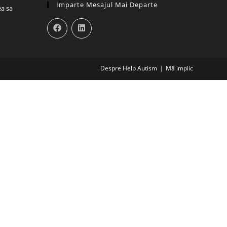
Imparte Mesajul Mai Departe
Opens
ea sa
in
a
new
tab
Despre Help Autism
Mă implic