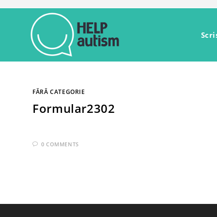
Skip
to
content
Scri
FĂRĂ CATEGORIE
Formular2302
0 COMMENTS