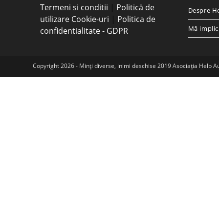
Termeni si conditii
|
Politică de
Despre H
utilizare Cookie-uri
|
Politica de
Mă implic
confidentialitate - GDPR
Copyright 2026 - Minți diverse, inimi deschise 2019 Asociația Help A